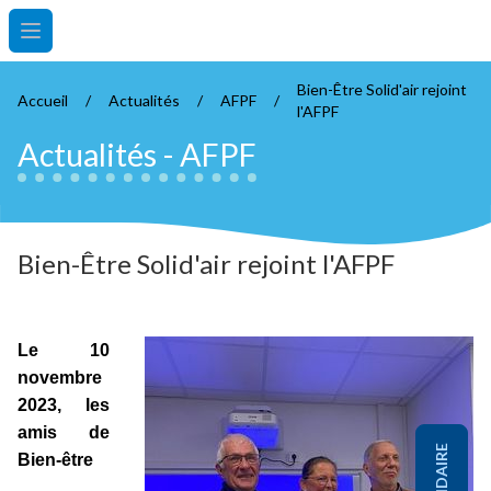
Open main menu
Bien-Être Solid'air rejoint
Accueil
/
Actualités
/
AFPF
/
l'AFPF
Actualités
-
AFPF
Bien-Être Solid'air rejoint l'AFPF
Le 10
novembre
2023, les
amis de
Bien-être