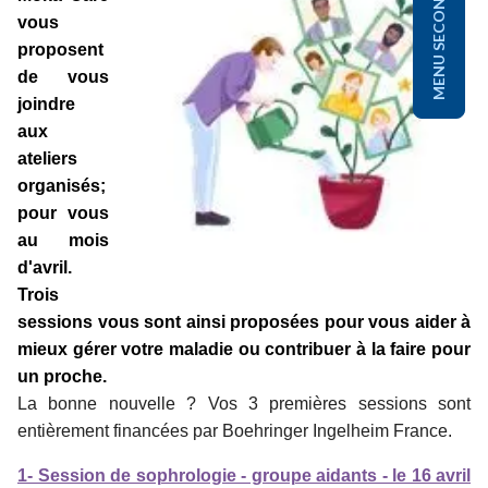
MENU SECONDAIRE
vous
proposent
de vous
joindre
aux
ateliers
organisés;
pour vous
au mois
d'avril.
Trois
sessions vous sont ainsi proposées pour vous aider à
mieux gérer votre maladie ou contribuer à la faire pour
un proche.
La bonne nouvelle ? V
os 3 premières sessions sont
entièrement financées
par Boehringer Ingelheim France.
1- Session de sophrologie - groupe aidants - le 16 avril