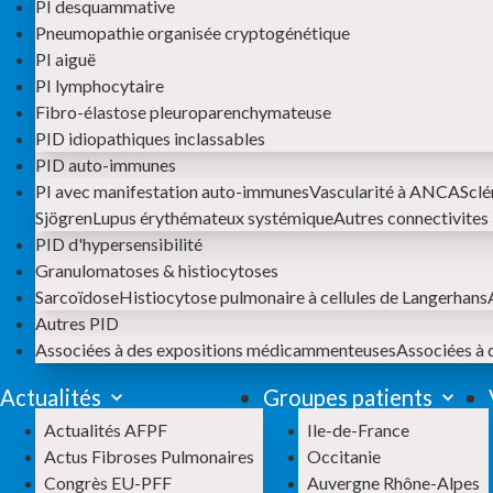
PI desquammative
Pneumopathie organisée cryptogénétique
PI aiguë
PI lymphocytaire
Fibro-élastose pleuroparenchymateuse
PID idiopathiques inclassables
PID auto-immunes
PI avec manifestation auto-immunes
Vascularité à ANCA
Sclé
Sjögren
Lupus érythémateux systémique
Autres connectivites
PID d'hypersensibilité
Granulomatoses & histiocytoses
Sarcoïdose
Histiocytose pulmonaire à cellules de Langerhans
Autres PID
Associées à des expositions médicammenteuses
Associées à 
Actualités
Groupes patients
Actualités AFPF
Ile-de-France
Actus Fibroses Pulmonaires
Occitanie
Congrès EU-PFF
Auvergne Rhône-Alpes