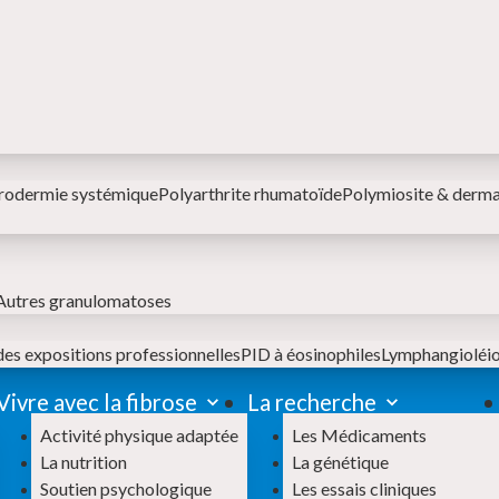
rodermie systémique
Polyarthrite rhumatoïde
Polymiosite & derm
Autres granulomatoses
des expositions professionnelles
PID à éosinophiles
Lymphangiolé
Vivre avec la fibrose
La recherche
Activité physique adaptée
Les Médicaments
La nutrition
La génétique
Soutien psychologique
Les essais cliniques