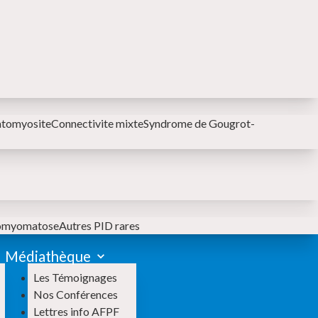
MENU SECONDAIRE
atomyosite
Connectivite mixte
Syndrome de Gougrot-
iomyomatose
Autres PID rares
Médiathèque
Les Témoignages
Nos Conférences
Lettres info AFPF