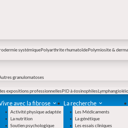
rodermie systémique
Polyarthrite rhumatoïde
Polymiosite & derm
Autres granulomatoses
des expositions professionnelles
PID à éosinophiles
Lymphangiolé
Vivre avec la fibrose
La recherche
Activité physique adaptée
Les Médicaments
La nutrition
La génétique
Soutien psychologique
Les essais cliniques