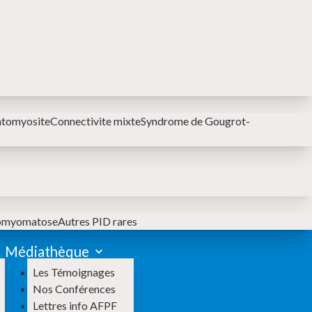
MENU SECONDAIRE
atomyosite
Connectivite mixte
Syndrome de Gougrot-
iomyomatose
Autres PID rares
Médiathèque
Les Témoignages
Nos Conférences
Lettres info AFPF