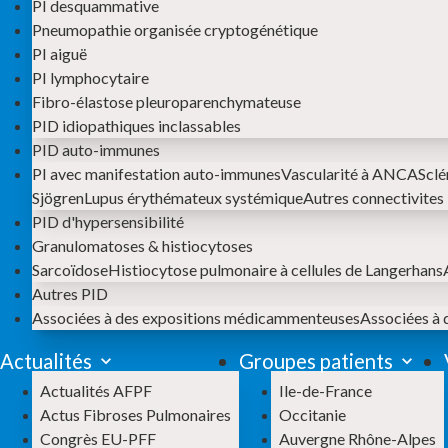
PI desquammative
Pneumopathie organisée cryptogénétique
PI aiguë
PI lymphocytaire
Fibro-élastose pleuroparenchymateuse
PID idiopathiques inclassables
PID auto-immunes
PI avec manifestation auto-immunes
Vascularité à ANCA
Sclé
Sjögren
Lupus érythémateux systémique
Autres connectivites
PID d'hypersensibilité
Granulomatoses & histiocytoses
Sarcoïdose
Histiocytose pulmonaire à cellules de Langerhans
Autres PID
Associées à des expositions médicammenteuses
Associées à 
Actualités
Groupes patients
Actualités AFPF
Ile-de-France
Actus Fibroses Pulmonaires
Occitanie
Congrès EU-PFF
Auvergne Rhône-Alpes