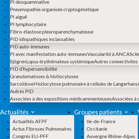
PI desquammative
Pneumopathie organisée cryptogénétique
PI aiguë
PI lymphocytaire
Fibro-élastose pleuroparenchymateuse
PID idiopathiques inclassables
PID auto-immunes
PI avec manifestation auto-immunes
Vascularité à ANCA
Sclé
Sjögren
Lupus érythémateux systémique
Autres connectivites
PID d'hypersensibilité
Granulomatoses & histiocytoses
Sarcoïdose
Histiocytose pulmonaire à cellules de Langerhans
Autres PID
Associées à des expositions médicammenteuses
Associées à 
Actualités
Groupes patients
Actualités AFPF
Ile-de-France
Actus Fibroses Pulmonaires
Occitanie
Congrès EU-PFF
Auvergne Rhône-Alpes