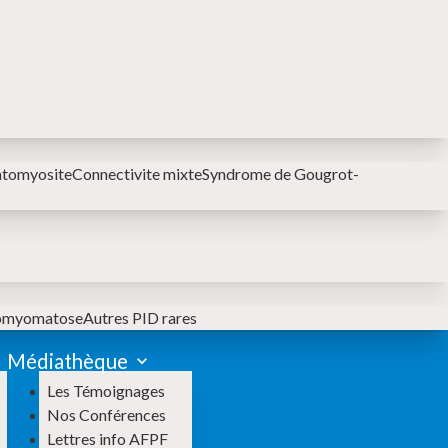
MENU SECONDAIRE
atomyosite
Connectivite mixte
Syndrome de Gougrot-
iomyomatose
Autres PID rares
Médiathèque
Les Témoignages
Nos Conférences
Lettres info AFPF