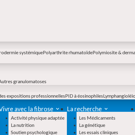
rodermie systémique
Polyarthrite rhumatoïde
Polymiosite & derm
Autres granulomatoses
des expositions professionnelles
PID à éosinophiles
Lymphangiolé
Vivre avec la fibrose
La recherche
Activité physique adaptée
Les Médicaments
La nutrition
La génétique
Soutien psychologique
Les essais cliniques