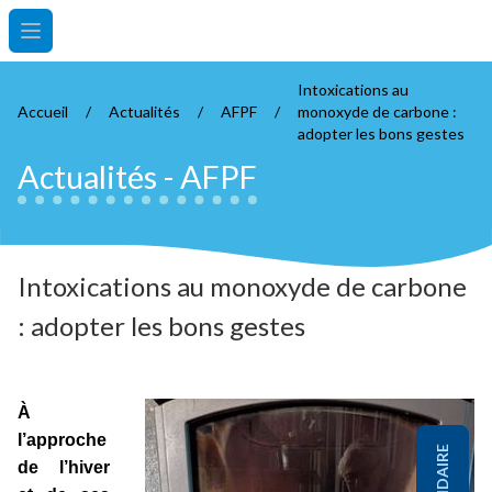
Open main menu
Intoxications au
Accueil
/
Actualités
/
AFPF
/
monoxyde de carbone :
adopter les bons gestes
Actualités
-
AFPF
Intoxications au monoxyde de carbone
: adopter les bons gestes
À
l’approche
de l’hiver